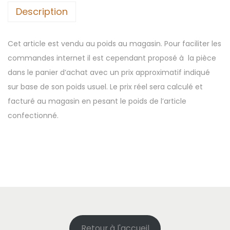
Description
i
a
t
t
é
i
Cet article est vendu au poids au magasin. Pour faciliter les
d
v
commandes internet il est cependant proposé à la pièce
e
e
dans le panier d’achat avec un prix approximatif indiqué
S
:
sur base de son poids usuel. Le prix réel sera calculé et
t
facturé au magasin en pesant le poids de l’article
e
confectionné.
a
k
d
e
b
o
e
u
Retour à l'accueil