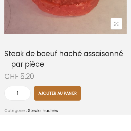
t
i
o
n
Steak de boeuf haché assaisonné
– par pièce
CHF
5.20
A
AJOUTER AU PANIER
q
l
u
t
Catégorie :
Steaks hachés
a
e
n
r
t
n