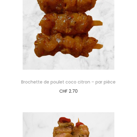
t
i
o
n
Brochette de poulet coco citron – par pièce
CHF
2.70