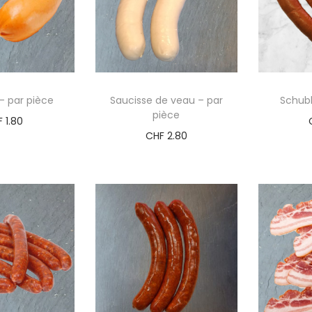
– par pièce
Saucisse de veau – par
Schubl
pièce
F
1.80
CHF
2.80