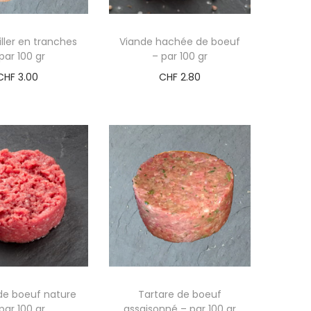
iller en tranches
Viande hachée de boeuf
par 100 gr
– par 100 gr
CHF
3.00
CHF
2.80
de boeuf nature
Tartare de boeuf
par 100 gr
assaisonné – par 100 gr